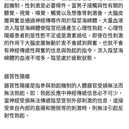
起機制，性刺激是必要條件。當男子接觸與性有關的
聽覺、視覺、嗅覺、觸覺以及想像等刺激後，大腦皮
層興奮並通過神經傳導作用於陰莖海綿體，大量血液
流入陰莖海綿體使陰莖迅速產生心理性勃起。心理性
陽痿患者則是性慾不足或是激素過低，即使在性刺激
的作用下大腦皮層無動於衷不會感到興奮，也就不會
有神經傳遞性興奮的信息與勃起的指令。流入陰莖海
綿體的血液不增多，陰莖處於疲軟狀態。
器質性陽痿
器質性陽痿是指參與勃起機制的人體器官受損無法而
無法勃起。如：勃起反應中神經傳遞信息必不可少，
當神經受損無法傳遞陰莖受到外部刺激的信息，或接
受來自內部的直腸和膀胱等的刺激時，則無法引起反
射性勃起。