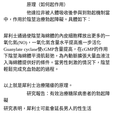
犀利士藥效
原理（如何起作用）
犀利士成分
他達拉非被人體吸收後參與到勃起機制當
中，作用於陰莖治療勃起障礙。具體如下：
犀利士通過使陰莖海綿體的內皮細胞釋放出更多的一
氧化氮(NO)，一氧化氮含量水平提高進一步活化
Guanylate cyclase使cGMP含量提高，在cGMP的作用
下陰莖海綿體平滑肌鬆弛，為內動脈擴張大量血液注
入海綿體提供好的條件。當男性刺激的情況下，陰莖
輕鬆完成充血勃起的過程。
以上就是犀利士治療陽痿的原理。
犀利士作用
研究報告：有效治療糖尿病患者的勃起障
礙
研究表明，犀利士可能會延長男人的性生活