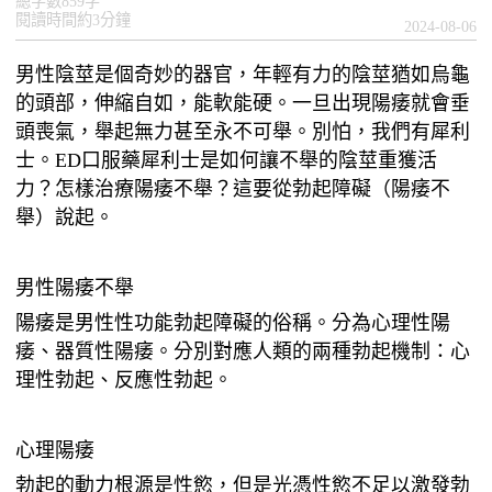
總字數859字
閱讀時間約3分鐘
2024-08-06
男性陰莖是個奇妙的器官，年輕有力的陰莖猶如烏龜
的頭部，伸縮自如，能軟能硬。一旦出現陽痿就會垂
頭喪氣，舉起無力甚至永不可舉。別怕，我們有犀利
士。ED口服藥犀利士是如何讓不舉的陰莖重獲活
力？怎樣治療陽痿不舉？這要從勃起障礙（陽痿不
舉）說起。
男性陽痿不舉
陽痿是男性性功能勃起障礙的俗稱。分為心理性陽
痿、器質性陽痿。分別對應人類的兩種勃起機制：心
理性勃起、反應性勃起。
心理陽痿
勃起的動力根源是性慾，但是光憑性慾不足以激發勃