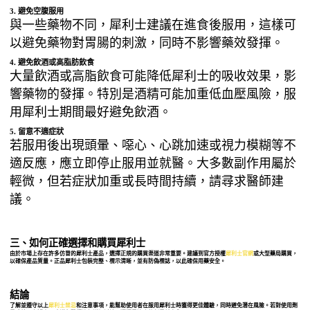
3. 避免空腹服用
與一些藥物不同，犀利士建議在進食後服用，這樣可
以避免藥物對胃腸的刺激，同時不影響藥效發揮。
4. 避免飲酒或高脂肪飲食
大量飲酒或高脂飲食可能降低犀利士的吸收效果，影
響藥物的發揮。特別是酒精可能加重低血壓風險，服
用犀利士期間最好避免飲酒。
5. 留意不適症狀
若服用後出現頭暈、噁心、心跳加速或視力模糊等不
適反應，應立即停止服用並就醫。大多數副作用屬於
輕微，但若症狀加重或長時間持續，請尋求醫師建
議。
三、如何正確選擇和購買犀利士
由於市場上存在許多仿冒的犀利士產品，選擇正規的購買渠道非常重要。建議到官方授權
犀利士官網
或大型藥局購買，
以確保產品質量。正品犀利士包裝完整、標示清晰，並有防偽標誌，以此確保用藥安全。
結論
了解並遵守以上
犀利士禁忌
和注意事項，能幫助使用者在服用犀利士時獲得更佳體驗，同時避免潛在風險。若對使用劑