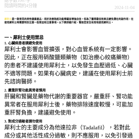
總字數1067字
閱讀時間約4分鐘
2024-11-04
犀利士
是一款常見的男性健康產品，用於改善勃起功能障礙並增強自信。但為了獲得最佳效果且避免潛在的副作用，在
使用犀利士時需要特別注意一些禁忌和注意事項。以下將詳細介紹，幫助您安全有效地使用犀利士。
一、犀利士使用禁忌
1. 心臟病患者請避免使用
犀利士會影響血管擴張，對心血管系統有一定影響。
因此，正在服用硝酸鹽類藥物（如治療心絞痛藥物）
的患者不建議使用犀利士，以免發生血壓過低、心臟
不適等問題。如果有心臟病史，建議在使用犀利士前
先諮詢醫師。
2. 嚴重肝腎功能異常者慎用
肝臟和腎臟是藥物代謝的重要器官，嚴重肝、腎功能
異常者在服用犀利士後，藥物排除速度較慢，可能加
重肝腎負擔，建議避免使用。
3. 對成分過敏者請勿使用
犀利士的主要成分為他達拉非（Tadalafil），若對此
成分或其他活性成分過敏，則不應服用，以免引發過