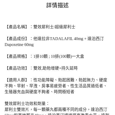
詳情描述
【產品名稱】：雙效犀利士/超級犀利士
【產品成份】：他達拉非TADALAFIL 40mg + 達泊西汀
Dapoxetine 60mg
【產品規格】：1排10顆 ; 10排(100顆)一大盒
【產品功效】：雙效,助勃增硬+持久延時
【適用人群】：性功能障礙、勃起困難，勃起無力、硬度
不夠、早射、早洩、房事易疲勞者、性生活品質過低者、
生殖器充血與硬度不夠者、時問極短者
雙效犀利士功效和劑量：
犀利士雙效片，每一顆藥丸都兩種不同的成分，達泊西汀