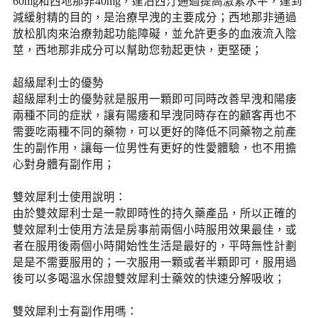
60mg和西地那非40mg，達泊西汀通過提高激素水平，達到
減緩射精的目的，是治療早洩的主要成分；西地那非通過
放松肌肉來治療勃起功能障礙，並允許更多的血液流入陰
莖，西地那非成分可以幫助您勃起更快，更堅硬；
超級犀利士的優勢
超級犀利士的優勢就是服用一顆即可同時改善早洩和陽痿
兩種不同的症狀，讓有陽痿和早洩同時存在的顧客再也不
需要吃兩種不同的藥物，可以更好的降低不同藥物之前產
生的副作用，讓每一位男性有更好的性愛體驗，也不用擔
心對身體有副作用；
雙效犀利士使用說明：
由於雙效犀利士是一款即時性的持久藥產品，所以正確的
雙效犀利士使用方法是房事前兩個小時服用效果最佳，或
者在服用後兩個小時開始性生活是最好的，平時無性計劃
是是不需要服用的；一次服用一顆或者半顆即可，服用過
後可以多喝溫水保證雙效犀利士藥效的快速分解吸收；
雙效犀利士有副作用嗎：