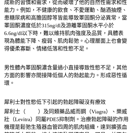
成新的習慣和需求，從而破壞了他的自然性需求和性
能力。例如，不健康的飲食、不愛運動、酗酒抽煙、
患糖尿病和高膽固醇等皆能導致睪固酮分泌異常，當
睪固酮濃度低於315ng/dl及游離睪固酮水平小於
6.6ng/dl以下時，難以維持肌肉強度及品質，具體表
現為體能下降、瘦弱、肌肉鬆弛。心理層面上也會變
得優柔寡斷、情緒低落和性慾不足。
男性體內睪固酮濃含量過小直接導致性慾不足，其他
方面的影響亦間接降低個人的勃起能力。形成惡性循
環。
犀利士對性慾低下引起的勃起障礙沒有療效
犀利士（
Cialis
）及同類藥品威而鋼（Viagra）、樂威
壯（Levitra）同屬PDE5抑制劑。治療勃起障礙的作用
機理是鬆弛生殖器血管四周的肌肉組織，達到擴張血