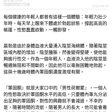
總字數924字
閱讀時間約3分鐘
2024-04-19
每個健康的年輕人都曾有這樣一個體驗：年輕力壯少
年時，每天早上醒來下體處於勃起狀態，撐起高高的
帳篷。性慾蠢蠢欲動，一觸即發。
晨勃是由於身體血液大量湧入陰莖海綿體，隨著陰莖
區域內壓的增加，陰莖腫脹，然後變得堅硬，使他能
夠進行性交。作為一個年輕人，血液流入他的陰莖是
暢通無阻和不間斷的，因此他可以毫無困難地勃起。
這與十幾歲時體內睪固酮濃度激增有關。
『睪固酮』就是大家口中的『男性荷爾蒙』，一個人
的性慾取決於睪固酮水平的高低。只要體內睾丸分泌
出足夠的睪固酮，對性的興趣就不會減退。不幸的
是，隨著時間的流逝，隨著男人的長大，他可能會養