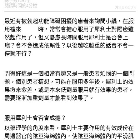
總字數1291字
閱讀時間約4分鐘
2024-04-25
最近有被勃起功能障礙困擾的患者來詢問小編，在服
用禮來
犀利士
時，常常會擔心服用了犀利士對陽痿雖
然起作用了，但又憂慮長時間服用犀利士是否會上
癮？會不會造成依賴性？以後越吃越重的話會不會一
停就不行？
問得好這是一個相當有趣又是一般患者煩惱的一個問
題，個別患者猜想，可能在服用多年後，犀利士的效
果愈來愈差，或是本來低劑量服用就有效果的患者，
需要逐漸加重劑量才能看到效果了。
服用犀利士會否會成癮？
以藥理學的角度來看，犀利士主要作用的有效成份在
周邊器官的陰莖海綿體內，使陰莖海綿體內的平滑肌