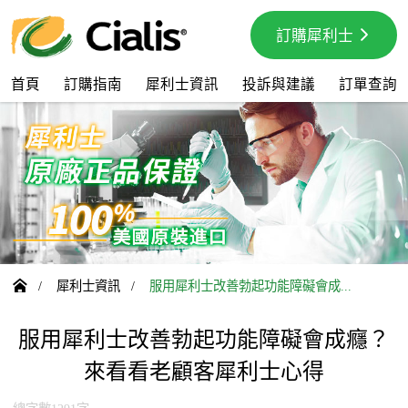
訂購犀利士
首頁
訂購指南
犀利士資訊
投訴與建議
訂單查詢

/
犀利士資訊
/
服用犀利士改善勃起功能障礙會成...
服用犀利士改善勃起功能障礙會成癮？
來看看老顧客犀利士心得