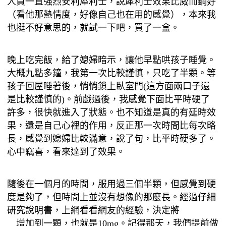
人員一直強烈安利犀利士，說犀利士效果比威而鋼好
（看他那熱情度，好像自己也在用的感覺），本來我
也挺不好意思的，就試一下吧，買了一盒。
晚上吃完飯，給了媳婦暗示，讓他早點哄孩子睡覺。
大概九點多鐘，我第一次比較謹慎，只吃了半顆。等
孩子回屋睡著後，悄悄鎖上臥室門(這方面兩口子還
是比較謹慎的)。前戲過後，我感覺下面比平時硬了
許多，很快就進入了狀態。也不知道是真的有延時效
果，還是自己心裡的作用，反正那一次時間比每次略
長，感覺到媳婦比較滿意，說了句，比平時硬多了。
心中竊喜，看來達到了效果。
隨後在一個月的時間，服用過三個半顆，但感覺到硬
度是夠了，但時間上並沒有想像的那麼長。經過仔細
研究說明書，上網看看網友的經驗，決定將
犀利士劑
量
增加到一顆，也就是10mg。記得那天，我們提前做